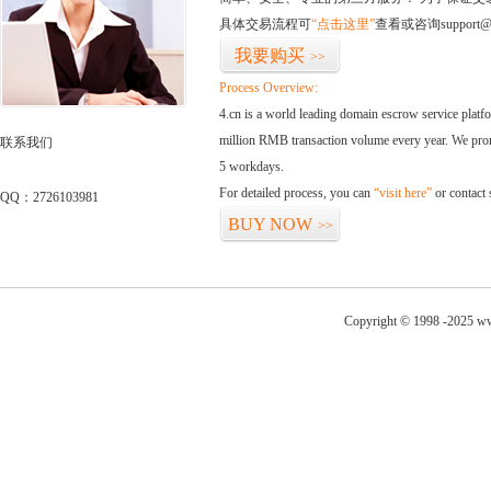
具体交易流程可
“点击这里”
查看或咨询support@
我要购买
>>
Process Overview:
4.cn is a world leading domain escrow service plat
million RMB transaction volume every year. We promi
联系我们
5 workdays.
For detailed process, you can
“visit here”
or contact
QQ：2726103981
BUY NOW
>>
Copyright © 1998 -2025 ww