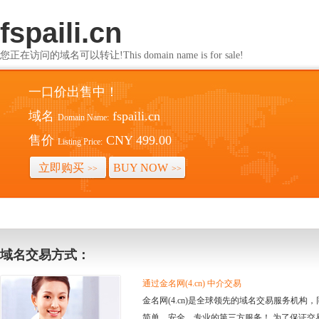
fspaili.cn
您正在访问的域名可以转让!This domain name is for sale!
一口价出售中！
域名
fspaili.cn
Domain Name:
售价
CNY 499.00
Listing Price:
立即购买
BUY NOW
>>
>>
域名交易方式：
通过金名网(4.cn) 中介交易
金名网(4.cn)是全球领先的域名交易服务机
简单、安全、专业的第三方服务！ 为了保证交